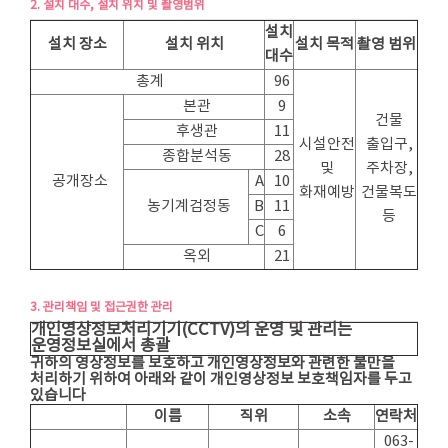
2. 설치 대수, 설치 위치 및 촬영범위
설치
설치 장소
설치 위치
설치 목적
촬영 범위
대수
총계
96
본관
9
건물
후생관
11
시설안전
출입구,
종합분석동
28
및
주차장,
공개장소
A
10
화재예방
건물복도
농기계검정동
B
11
등
C
6
옥외
21
3. 관리책임 및 접근권한 관리
개인영상정보처리기기(CCTV)의 운영 및 관리는
운영정보실에서 총괄
귀하의 영상정보를 보호하고 개인영상정보와 관련한 불만을
처리하기 위하여 아래와 같이 개인영상정보 보호책임자를 두고
있습니다
이름
직위
소속
연락처
063-