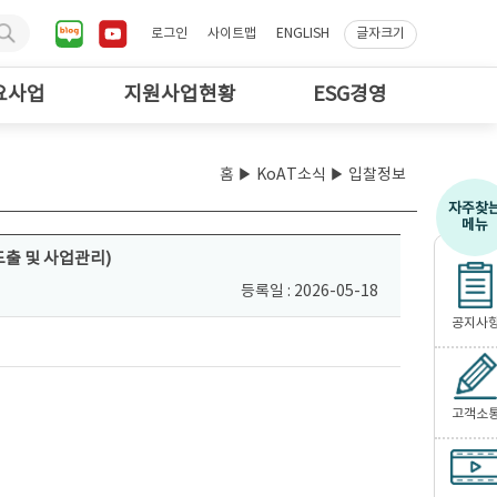
로그인
사이트맵
ENGLISH
글자크기
요사업
지원사업현황
ESG경영
홈
▶
KoAT소식
▶ 입찰정보
자주찾
메뉴
출 및 사업관리)
등록일 : 2026-05-18
공지사
고객소