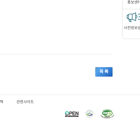
홍보센
사전정보
목 록
책
관련사이트