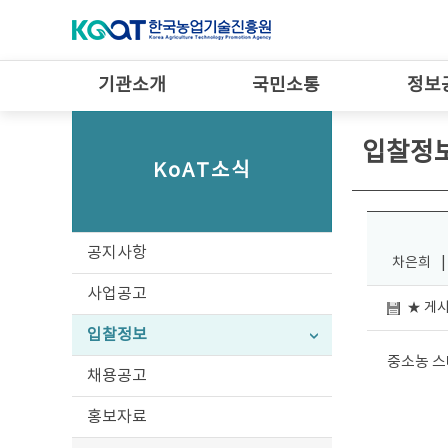
기관소개
국민소통
정보
입찰정
KoAT소식
공지사항
차은희
|
사업공고
★ 게시
입찰정보
중소농 스
채용공고
홍보자료