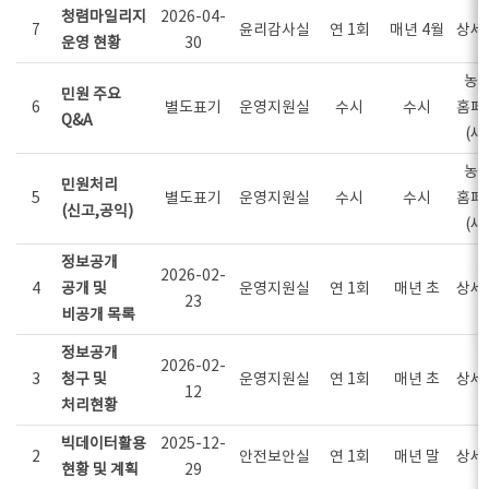
청렴마일리지
2026-04-
7
윤리감사실
연 1회
매년 4월
상세
운영 현황
30
농
민원 주요
6
별도표기
운영지원실
수시
수시
홈페
Q&A
(새
농
민원처리
5
별도표기
운영지원실
수시
수시
홈페
(신고,공익)
(새
정보공개
2026-02-
4
공개 및
운영지원실
연 1회
매년 초
상세
23
비공개 목록
정보공개
2026-02-
3
청구 및
운영지원실
연 1회
매년 초
상세
12
처리현황
빅데이터활용
2025-12-
2
안전보안실
연 1회
매년 말
상세
현황 및 계획
29