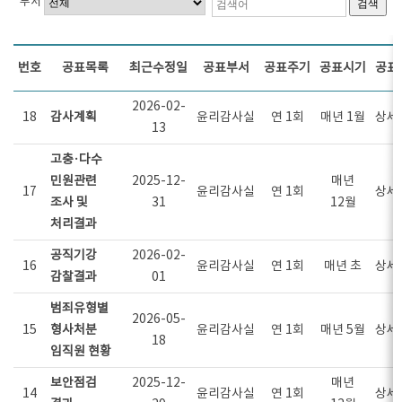
부서
검색
번호
공표목록
최근수정일
공표부서
공표주기
공표시기
공표
2026-02-
18
감사계획
윤리감사실
연 1회
매년 1월
상세
13
고충·다수
민원관련
2025-12-
매년
17
윤리감사실
연 1회
상세
조사 및
31
12월
처리결과
공직기강
2026-02-
16
윤리감사실
연 1회
매년 초
상세
감찰결과
01
범죄유형별
2026-05-
15
형사처분
윤리감사실
연 1회
매년 5월
상세
18
임직원 현황
보안점검
2025-12-
매년
14
윤리감사실
연 1회
상세