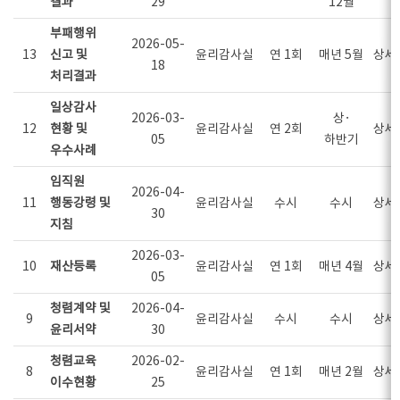
결과
29
12월
부패행위
2026-05-
13
신고 및
윤리감사실
연 1회
매년 5월
상세
18
처리결과
일상감사
2026-03-
상·
12
현황 및
윤리감사실
연 2회
상세
05
하반기
우수사례
임직원
2026-04-
11
행동강령 및
윤리감사실
수시
수시
상세
30
지침
2026-03-
10
재산등록
윤리감사실
연 1회
매년 4월
상세
05
청렴계약 및
2026-04-
9
윤리감사실
수시
수시
상세
윤리서약
30
청렴교육
2026-02-
8
윤리감사실
연 1회
매년 2월
상세
이수현황
25