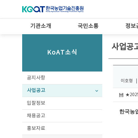
기관소개
국민소통
정보
사업공
KoAT소식
공지사항
이호형
|
사업공고
★20
입찰정보
한국농업
채용공고
홍보자료