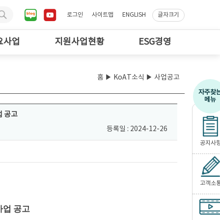
로그인
사이트맵
ENGLISH
글자크기
요사업
지원사업현황
ESG경영
홈
▶
KoAT소식
▶ 사업공고
자주찾
메뉴
업 공고
등록일 : 2024-12-26
공지사
고객소
사업 공고