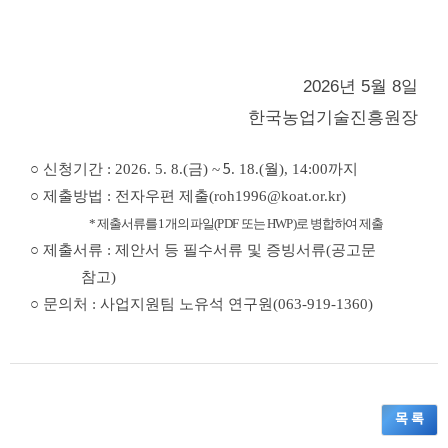
2026년 5월 8일
한국농업기술진흥원장
○ 신청
기간
: 2026. 5. 8.(금
)
~
5
. 18.(월
), 14:00
까지
○
제출방법
:
전자우편 제출(roh1996@koat.or.kr)
*
제출서류를
1
개의 파일
(PDF
또는
HWP)
로 병합하여 제출
○ 제출서류 : 제안서 등 필수서류 및 증빙서류(공고문
참고)
○ 문의처 : 사업지원팀 노유석 연구원(063-919-1360)
목 록