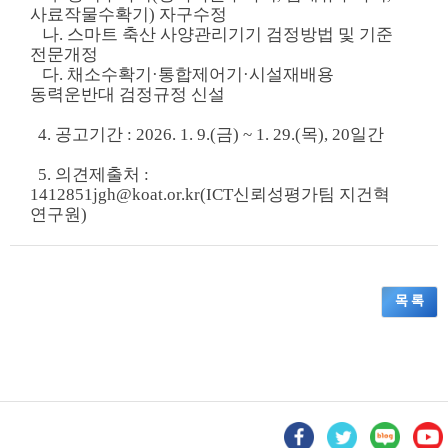
사료작물수확기) 자구수정
나. 스마트 축산 사양관리기기 검정방법 및 기준
전문개정
다. 채소수확기
·
​통합제어기
·
​시설재배용
동력운반대 검정규정 신설
4. 공고기간 : 2026. 1. 9.(금) ~ 1. 29.(목), 20일간
5. 의견제출처 :
1412851jgh@koat.or.kr(ICT신뢰성평가팀 지건혁
연구원)
목 록